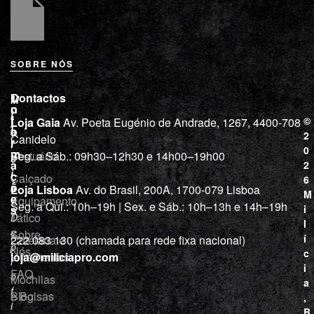
SOBRE NÓS
L
I
Contactos
M
o
n
i
j
f
©
Loja Gaia
Av. Poeta Eugénio de Andrade, 1267, 4400-708
l
a
o
2
Canidelo
r
í
0
m
Vestuário
Seg. a Sáb.: 09h30–12h30 e 14h00–19h00
c
a
2
i
ç
Calçado
6
õ
a
Loja Lisboa
Av. do Brasil, 200A, 1700-079 Lisboa
M
e
Equipamento
“
Seg. a Qui.: 10h–19h | Sex. e Sáb.: 10h–13h e 14h–19h
s
i
Tático
D
l
e
Sobre
í
Cutelaria e
222 083 130 (chamada para rede fixa nacional)
p
Nós
c
ferramentas
loja@miliciapro.com
r
i
FAQ
o
Mochilas
a
f
e Bolsas
Blog
,
i
B