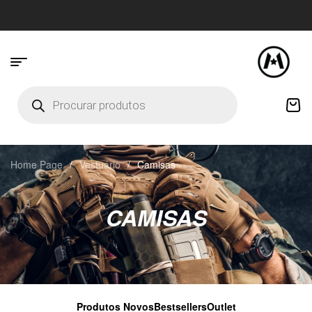
Home Page
/
Vestuário
/
Camisas
CAMISAS
Produtos Novos
Bestsellers
Outlet