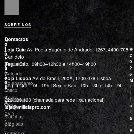
SOBRE NÓS
L
I
Contactos
M
o
n
i
j
f
©
Loja Gaia
Av. Poeta Eugénio de Andrade, 1267, 4400-708
l
a
o
2
Canidelo
r
í
0
m
Vestuário
Seg. a Sáb.: 09h30–12h30 e 14h00–19h00
c
a
2
i
ç
Calçado
6
õ
a
Loja Lisboa
Av. do Brasil, 200A, 1700-079 Lisboa
M
e
Equipamento
“
Seg. a Qui.: 10h–19h | Sex. e Sáb.: 10h–13h e 14h–19h
s
i
Tático
D
l
e
Sobre
í
Cutelaria e
222 083 130 (chamada para rede fixa nacional)
p
Nós
c
ferramentas
loja@miliciapro.com
r
i
FAQ
o
Mochilas
a
f
e Bolsas
Blog
,
i
B
Termos e