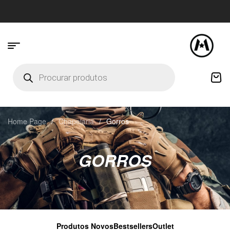
Home Page
/
Chapelaria
/
Gorros
GORROS
Produtos Novos
Bestsellers
Outlet