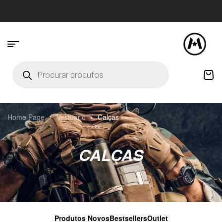
Home Page
/
Vestuário
/
Calças
CALÇAS
Produtos Novos
Bestsellers
Outlet