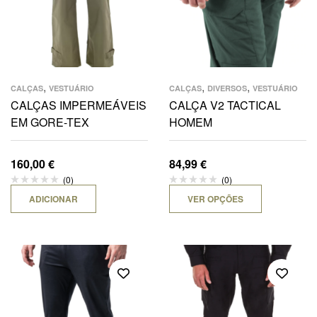
,
,
,
CALÇAS
VESTUÁRIO
CALÇAS
DIVERSOS
VESTUÁRIO
CALÇAS IMPERMEÁVEIS
CALÇA V2 TACTICAL
EM GORE-TEX
HOMEM
160,00
€
84,99
€
(0)
(0)
ADICIONAR
VER OPÇÕES