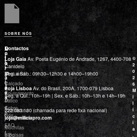
SOBRE NÓS
L
I
Contactos
M
o
n
i
j
f
©
Loja Gaia
Av. Poeta Eugénio de Andrade, 1267, 4400-708
l
a
o
2
Canidelo
r
í
0
m
Vestuário
Seg. a Sáb.: 09h30–12h30 e 14h00–19h00
c
a
2
i
ç
Calçado
6
õ
a
Loja Lisboa
Av. do Brasil, 200A, 1700-079 Lisboa
M
e
Equipamento
“
Seg. a Qui.: 10h–19h | Sex. e Sáb.: 10h–13h e 14h–19h
s
i
Tático
D
l
e
Sobre
í
Cutelaria e
222 083 130 (chamada para rede fixa nacional)
p
Nós
c
ferramentas
loja@miliciapro.com
r
i
FAQ
o
Mochilas
a
f
e Bolsas
Blog
,