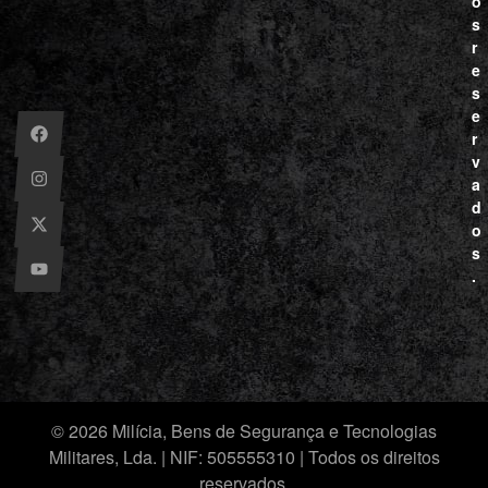
o
s
r
e
s
e
r
v
a
d
o
s
.
© 2026 Milícia, Bens de Segurança e Tecnologias
Militares, Lda. | NIF: 505555310 | Todos os direitos
reservados.