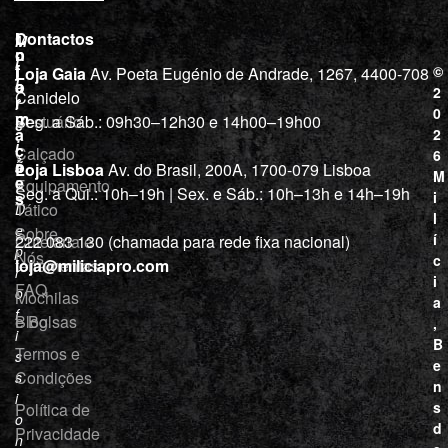
L
I
Contactos
M
o
n
i
j
f
©
Loja Gaia
Av. Poeta Eugénio de Andrade, 1267, 4400-708
l
a
o
2
Canidelo
r
í
0
m
Vestuário
Seg. a Sáb.: 09h30–12h30 e 14h00–19h00
c
a
2
i
ç
Calçado
6
õ
a
Loja Lisboa
Av. do Brasil, 200A, 1700-079 Lisboa
M
e
Equipamento
“
Seg. a Qui.: 10h–19h | Sex. e Sáb.: 10h–13h e 14h–19h
s
i
Tático
D
l
e
Sobre
í
Cutelaria e
222 083 130 (chamada para rede fixa nacional)
p
Nós
c
ferramentas
loja@miliciapro.com
r
i
FAQ
o
Mochilas
a
f
e Bolsas
Blog
,
i
B
Termos e
s
e
Condições
s
n
i
s
Política de
o
d
Privacidade
n