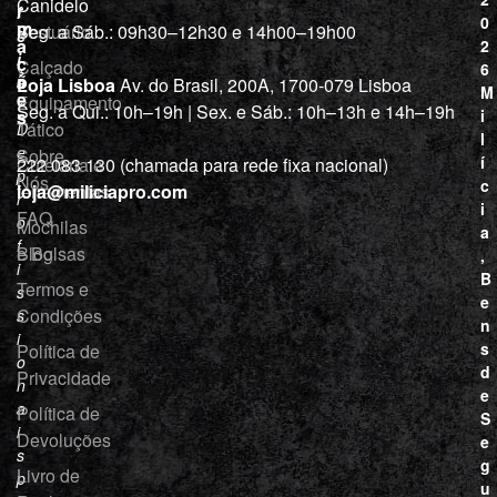
Canidelo
r
í
0
m
Vestuário
Seg. a Sáb.: 09h30–12h30 e 14h00–19h00
c
a
2
i
ç
Calçado
6
õ
a
Loja Lisboa
Av. do Brasil, 200A, 1700-079 Lisboa
M
e
Equipamento
“
Seg. a Qui.: 10h–19h | Sex. e Sáb.: 10h–13h e 14h–19h
s
i
Tático
D
l
e
Sobre
í
Cutelaria e
222 083 130 (chamada para rede fixa nacional)
p
Nós
c
ferramentas
loja@miliciapro.com
r
i
FAQ
o
Mochilas
a
f
e Bolsas
Blog
,
i
B
Termos e
s
e
Condições
s
n
i
s
Política de
o
d
Privacidade
n
e
a
Política de
S
i
Devoluções
e
s
g
Livro de
p
u