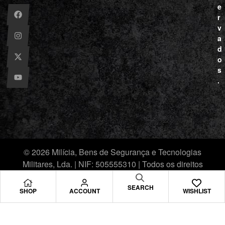
e
r
v
a
d
o
s
.
© 2026 Milícia, Bens de Segurança e Tecnologias
Militares, Lda. | NIF: 505555310 | Todos os direitos
reservados.
SEARCH
SHOP
ACCOUNT
WISHLIST