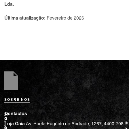
Lda.
Última atualização:
Fevereiro de 2026
SOBRE NÓS
L
I
Contactos
M
o
n
i
j
f
©
Loja Gaia
Av. Poeta Eugénio de Andrade, 1267, 4400-708
l
a
o
2