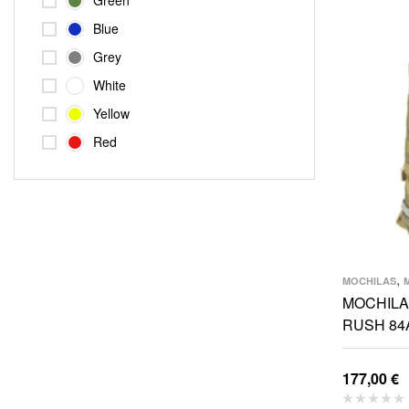
Green
Blue
Grey
White
Yellow
Red
,
MOCHILAS
MOCHILA
RUSH 84
177,00
€