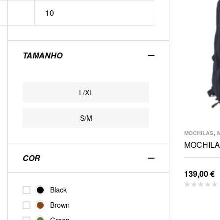
TAMANHO
L/XL
S/M
,
MOCHILAS
MOCHILA 
COR
139,00
€
Black
Brown