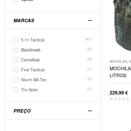
MARCAS
(41)
5.11 Tactical
(3)
Blackhawk
(3)
Camelbak
,
MOCHILAS
MOCHILA
(7)
First Tactical
LITROS
(2)
Sturm Mil-Tec
(1)
Tru-Spec
229,99
€
PREÇO