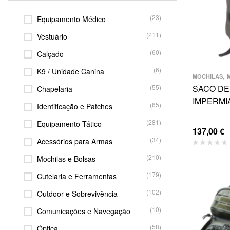
(23)
Equipamento Médico
(211)
Vestuário
(60)
Calçado
(6)
K9 / Unidade Canina
,
MOCHILAS
(55)
SACO D
Chapelaria
IMPERMI
(65)
Identificação e Patches
(281)
Equipamento Tático
137,00
€
(34)
Acessórios para Armas
(210)
Mochilas e Bolsas
(179)
Cutelaria e Ferramentas
(102)
Outdoor e Sobrevivência
(10)
Comunicações e Navegação
(58)
Óptica