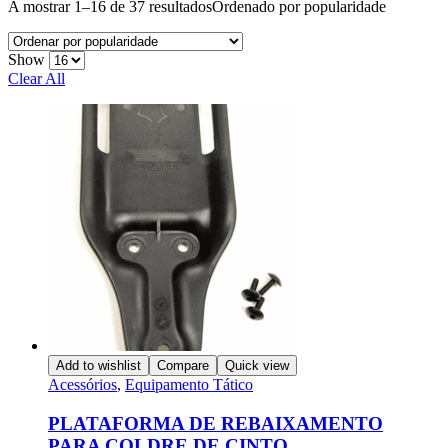
A mostrar 1–16 de 37 resultados
Ordenado por popularidade
Show
Clear All
Add to wishlist
Compare
Quick view
Acessórios
,
Equipamento Tático
PLATAFORMA DE REBAIXAMENTO
PARA COLDRE DE CINTO