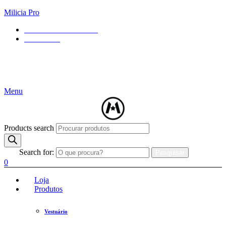
Milicia Pro
Contact
+084 123 - 456 88
Contact form
4.8
Menu
Products search
Search for:
Pesquisar
0
Loja
Produtos
Vestuário