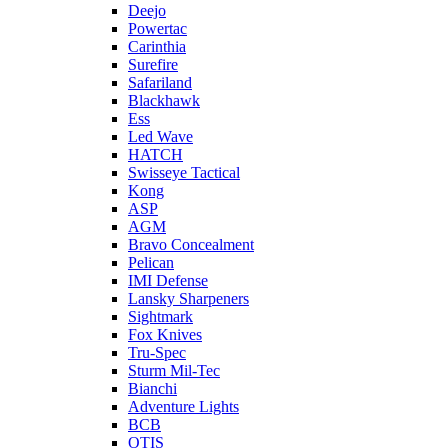
Deejo
Powertac
Carinthia
Surefire
Safariland
Blackhawk
Ess
Led Wave
HATCH
Swisseye Tactical
Kong
ASP
AGM
Bravo Concealment
Pelican
IMI Defense
Lansky Sharpeners
Sightmark
Fox Knives
Tru-Spec
Sturm Mil-Tec
Bianchi
Adventure Lights
BCB
OTIS