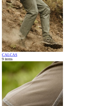
CALÇAS
9
items