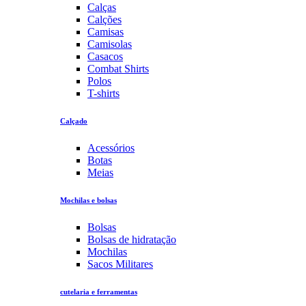
Calças
Calções
Camisas
Camisolas
Casacos
Combat Shirts
Polos
T-shirts
Calçado
Acessórios
Botas
Meias
Mochilas e bolsas
Bolsas
Bolsas de hidratação
Mochilas
Sacos Militares
cutelaria e ferramentas