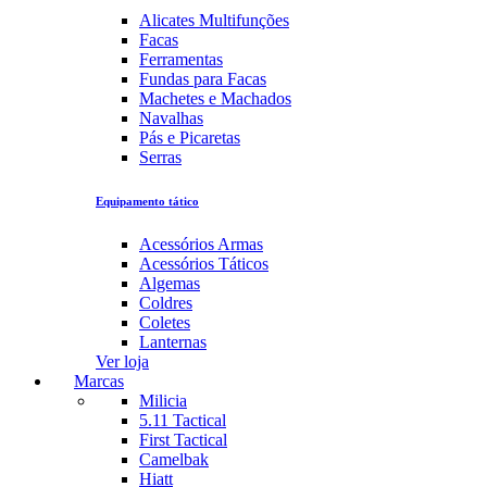
Alicates Multifunções
Facas
Ferramentas
Fundas para Facas
Machetes e Machados
Navalhas
Pás e Picaretas
Serras
Equipamento tático
Acessórios Armas
Acessórios Táticos
Algemas
Coldres
Coletes
Lanternas
Ver loja
Marcas
Milicia
5.11 Tactical
First Tactical
Camelbak
Hiatt