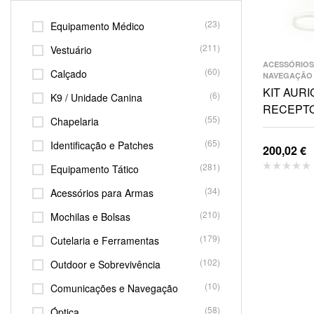
(23)
Equipamento Médico
(211)
Vestuário
ACESSÓRIOS
(60)
Calçado
NAVEGAÇÃO
KIT AURI
(6)
K9 / Unidade Canina
RECEPTO
(55)
Chapelaria
(65)
Identificação e Patches
200,02
€
(281)
Equipamento Tático
(34)
Acessórios para Armas
(210)
Mochilas e Bolsas
(179)
Cutelaria e Ferramentas
(102)
Outdoor e Sobrevivência
(10)
Comunicações e Navegação
(58)
Óptica