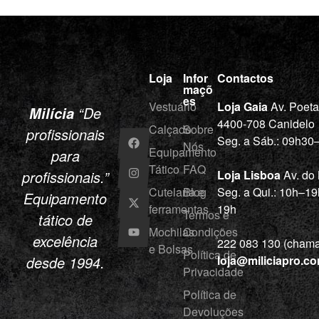
Loja
Infor
Contactos
maçõ
es
Vestuário
Loja Gaia
Av. Poet
“De
Milícia
4400-708 Canidelo
Calçado
Sobre
profissionais
Seg. a Sáb.: 09h3
Nós
Equipamento
para
Tático
FAQ
profissionais.”
Loja Lisboa
Av. do
Cutelaria e
Blog
Seg. a Qui.: 10h–19
Equipamento
ferramentas
19h
Termos e
tático de
Mochilas
Condições
excelência
222 083 130 (chamad
e Bolsas
Política de
desde 1994.
loja@miliciapro.c
Privacidade
Política de
Devoluções