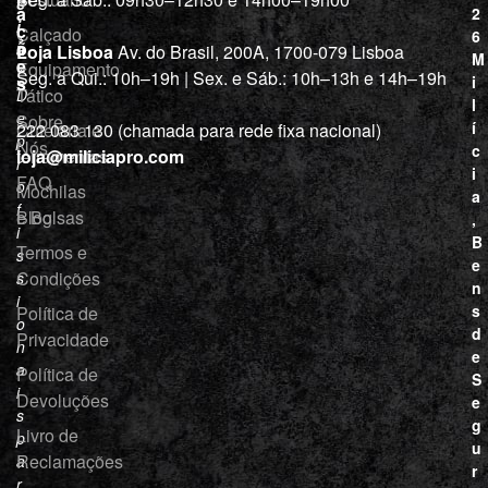
c
a
2
i
ç
Calçado
6
õ
a
Loja Lisboa
Av. do Brasil, 200A, 1700-079 Lisboa
M
e
Equipamento
“
Seg. a Qui.: 10h–19h | Sex. e Sáb.: 10h–13h e 14h–19h
s
i
Tático
D
l
e
Sobre
í
Cutelaria e
222 083 130 (chamada para rede fixa nacional)
p
Nós
c
ferramentas
loja@miliciapro.com
r
i
FAQ
o
Mochilas
a
f
e Bolsas
Blog
,
i
B
Termos e
s
e
Condições
s
n
i
s
Política de
o
d
Privacidade
n
e
a
Política de
S
i
Devoluções
e
s
g
Livro de
p
u
Reclamações
a
r
r