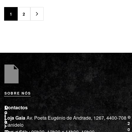
1
2
SOBRE NÓS
L
I
Contactos
M
o
n
i
j
f
©
Loja Gaia
Av. Poeta Eugénio de Andrade, 1267, 4400-708
l
a
o
2
Canidelo
r
í
0
m
Vestuário
Seg. a Sáb.: 09h30–12h30 e 14h00–19h00