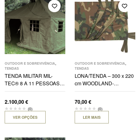
,
,
OUTDOOR E SOBREVIVÊNCIA
OUTDOOR E SOBREVIVÊNCIA
TENDAS
TENDAS
TENDA MILITAR MIL-
LONA/TENDA – 300 x 220
TEC® 8 A 11 PESSOAS
cm WOODLAND-
4,8 X 4,8m/ 3,2m MAX ALT.
IMPERMEÁVEL
1,6m MIN ALT.
2.100,00
€
70,00
€
(0)
(0)
VER OPÇÕES
LER MAIS