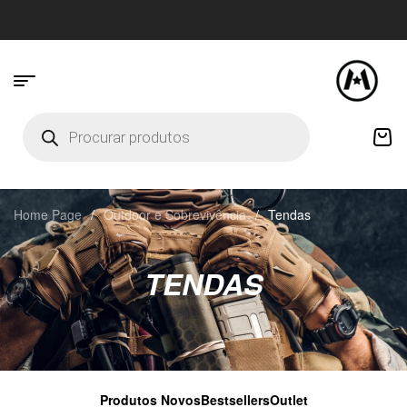
Home Page
/
Outdoor e Sobrevivência
/
Tendas
TENDAS
Produtos Novos
Bestsellers
Outlet