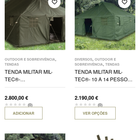
,
,
OUTDOOR E SOBREVIVÊNCIA
DIVERSOS
OUTDOOR E
,
TENDAS
SOBREVIVÊNCIA
TENDAS
TENDA MILITAR MIL-
TENDA MILITAR MIL-
TEC®-
TEC®- 10 A 14 PESSOAS
POLYESTER/CANVAS
6 X 5M / 3,2 MAX ALT. X
10X4,8M-OLIVE
1,75M MIN ALT.
2.800,00
€
2.190,00
€
(0)
(0)
ADICIONAR
VER OPÇÕES