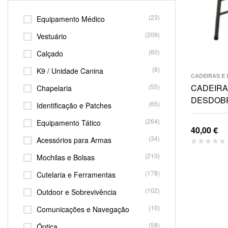
(23)
Equipamento Médico
(209)
Vestuário
(60)
Calçado
(6)
K9 / Unidade Canina
CADEIRAS E
(55)
CADEIRA
Chapelaria
DESDOB
(65)
Identificação e Patches
(264)
Equipamento Tático
40,00
€
(34)
Acessórios para Armas
(210)
Mochilas e Bolsas
(178)
Cutelaria e Ferramentas
(102)
Outdoor e Sobrevivência
(10)
Comunicações e Navegação
(58)
Óptica