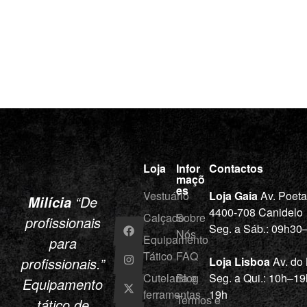
Loja
Infor
Contactos
maçõ
es
Vestuário
Loja Gaia
Av. Poet
“De
Milícia
4400-708 Canidelo
Calçado
Sobre
profissionais
Seg. a Sáb.: 09h3
Nós
Equipamento
para
Tático
FAQ
profissionais.”
Loja Lisboa
Av. do
Cutelaria e
Blog
Seg. a Qui.: 10h–19
Equipamento
ferramentas
19h
Termos e
tático de