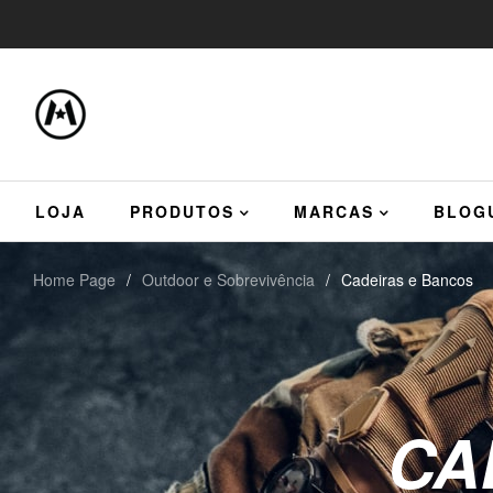
LOJA
PRODUTOS
MARCAS
BLOG
Home Page
/
Outdoor e Sobrevivência
/
Cadeiras e Bancos
CA