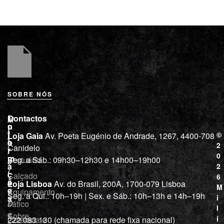
SOBRE NÓS
L
I
Contactos
M
o
n
i
j
f
©
Loja Gaia
Av. Poeta Eugénio de Andrade, 1267, 4400-708
l
a
o
2
Canidelo
r
í
0
m
Vestuário
Seg. a Sáb.: 09h30–12h30 e 14h00–19h00
c
a
2
i
ç
Calçado
6
õ
a
Loja Lisboa
Av. do Brasil, 200A, 1700-079 Lisboa
M
e
Equipamento
“
Seg. a Qui.: 10h–19h | Sex. e Sáb.: 10h–13h e 14h–19h
s
i
Tático
D
l
e
Sobre
í
Cutelaria e
222 083 130 (chamada para rede fixa nacional)