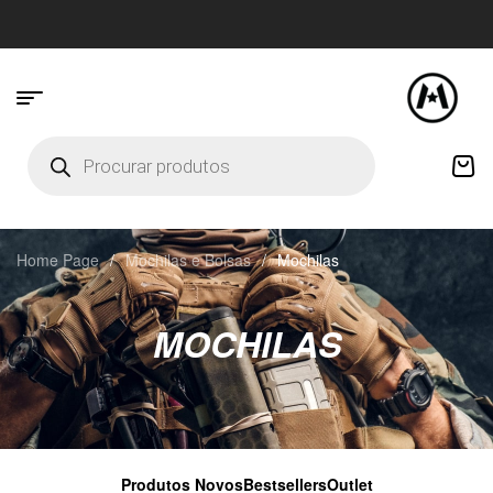
Home Page
/
Mochilas e Bolsas
/
Mochilas
MOCHILAS
Produtos Novos
Bestsellers
Outlet