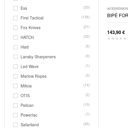
(20)
Ess
ACESSÓRIOS
BIPÉ FO
(136)
First Tactical
(21)
Fox Knives
143,90
€
(32)
HATCH
(5)
Hiatt
(3)
Lansky Sharpeners
(1)
Led Wave
(3)
Marlow Ropes
(14)
Milicia
(2)
OTIS
(10)
Pelican
(7)
Powertac
(45)
Safariland