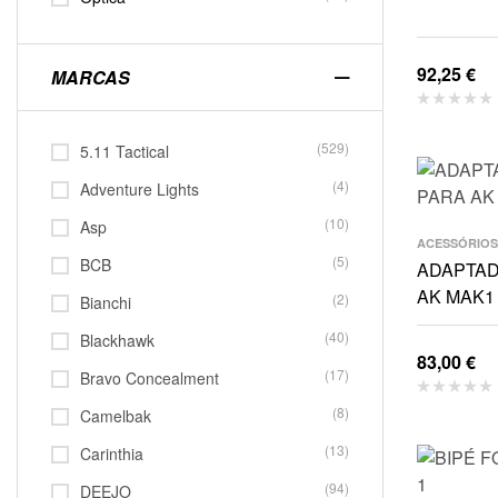
92,25
€
MARCAS
(529)
5.11 Tactical
(4)
Adventure Lights
(10)
Asp
ACESSÓRIOS
(5)
BCB
ADAPTAD
AK MAK1
(2)
Bianchi
(40)
Blackhawk
83,00
€
(17)
Bravo Concealment
(8)
Camelbak
(13)
Carinthia
(94)
DEEJO