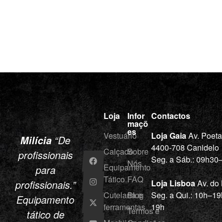
Loja
Infor
Contactos
maçõ
es
Vestuário
Loja Gaia
Av. Poet
“De
Milícia
4400-708 Canidelo
Calçado
Sobre
profissionais
Seg. a Sáb.: 09h3
Nós
Equipamento
para
Tático
FAQ
profissionais.”
Loja Lisboa
Av. do
Cutelaria e
Blog
Seg. a Qui.: 10h–19
Equipamento
ferramentas
19h
Termos e
tático de