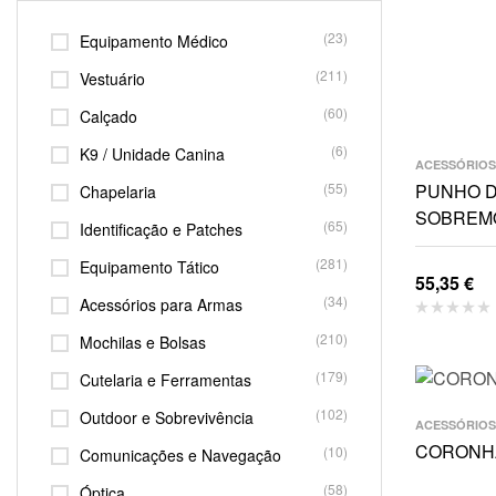
(23)
Equipamento Médico
(211)
Vestuário
(60)
Calçado
(6)
K9 / Unidade Canina
ACESSÓRIOS
(55)
PUNHO D
Chapelaria
SOBREMO
(65)
Identificação e Patches
(281)
Equipamento Tático
55,35
€
(34)
Acessórios para Armas
(210)
Mochilas e Bolsas
(179)
Cutelaria e Ferramentas
(102)
Outdoor e Sobrevivência
ACESSÓRIOS
CORONH
(10)
Comunicações e Navegação
(58)
Óptica