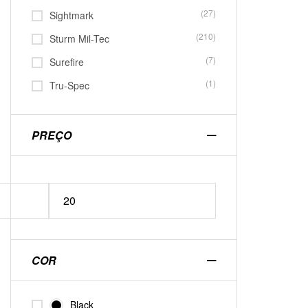
(27)
Sightmark
(210)
Sturm Mil-Tec
(7)
Surefire
(1)
Tru-Spec
PREÇO
COR
Black