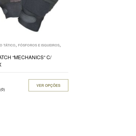
,
,
O TÁTICO
FÓSFOROS E ISQUEIROS
ATCH “MECHANICS” C/
X
VER OPÇÕES
(0)