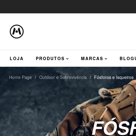
LOJA
PRODUTOS
MARCAS
BLOG
Home Page
/
Outdoor e Sobrevivência
/
Fósforos e Isqueiros
FÓS