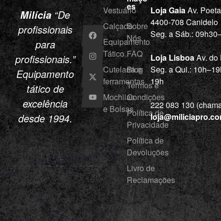
es
Vestuário
Loja Gaia
Av. Poet
“De
Milícia
4400-708 Canidelo
Calçado
Sobre
profissionais
Seg. a Sáb.: 09h3
Nós
Equipamento
para
Tático
FAQ
profissionais.”
Loja Lisboa
Av. do
Cutelaria e
Blog
Seg. a Qui.: 10h–19
Equipamento
ferramentas
19h
Termos e
tático de
Mochilas
Condições
excelência
222 083 130 (chamad
e Bolsas
Política de
desde 1994.
loja@miliciapro.c
Privacidade
Política de
Devoluções
Livro de
Reclamações