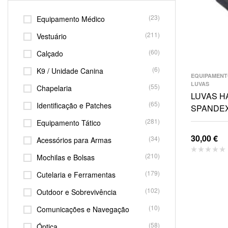
(23)
Equipamento Médico
(211)
Vestuário
(60)
Calçado
(6)
K9 / Unidade Canina
EQUIPAMENT
LUVAS
(55)
Chapelaria
LUVAS H
(65)
Identificação e Patches
SPANDE
(281)
Equipamento Tático
30,00
€
(34)
Acessórios para Armas
(210)
Mochilas e Bolsas
(179)
Cutelaria e Ferramentas
(102)
Outdoor e Sobrevivência
(10)
Comunicações e Navegação
(58)
Óptica