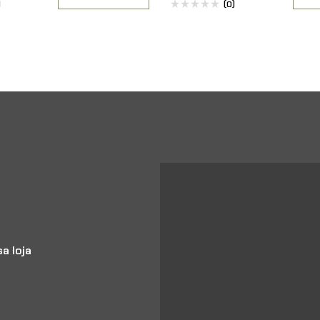
)
(0)
a loja