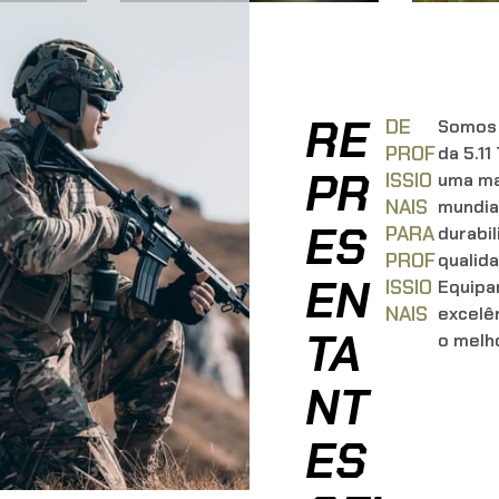
RE
DE
Somos o
PROF
da 5.11
PR
ISSIO
uma ma
NAIS
mundia
ES
PARA
durabil
PROF
qualida
EN
ISSIO
Equipa
NAIS
excelê
TA
o melho
NT
ES