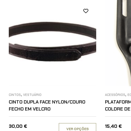
,
,
CINTOS
VESTUÁRIO
ACESSÓRIOS
E
CINTO DUPLA FACE NYLON/COURO
PLATAFORM
FECHO EM VELCRO
COLDRE DE
30,00
€
15,40
€
VER OPÇÕES