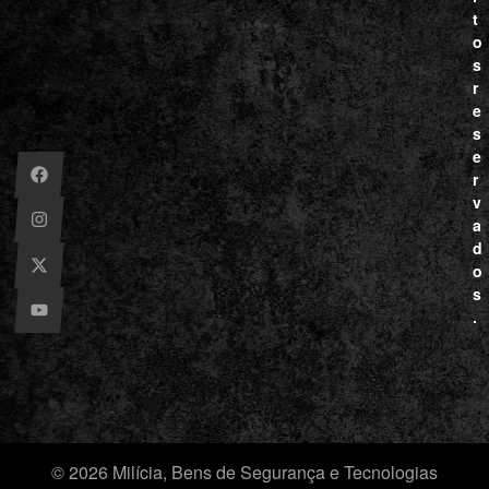
t
o
s
r
e
s
e
r
v
a
d
o
s
.
© 2026 Milícia, Bens de Segurança e Tecnologias