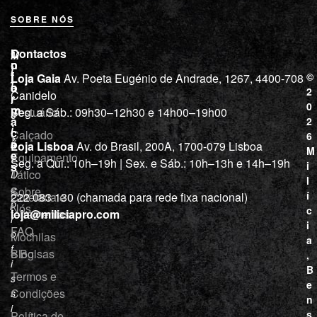
SOBRE NÓS
L
I
Contactos
M
o
n
i
j
f
©
Loja Gaia
Av. Poeta Eugénio de Andrade, 1267, 4400-708
l
a
o
2
Canidelo
r
í
0
m
Vestuário
Seg. a Sáb.: 09h30–12h30 e 14h00–19h00
c
a
2
i
ç
Calçado
6
õ
a
Loja Lisboa
Av. do Brasil, 200A, 1700-079 Lisboa
M
e
Equipamento
“
Seg. a Qui.: 10h–19h | Sex. e Sáb.: 10h–13h e 14h–19h
s
i
Tático
D
l
e
Sobre
í
Cutelaria e
222 083 130 (chamada para rede fixa nacional)
p
Nós
c
ferramentas
loja@miliciapro.com
r
i
FAQ
o
Mochilas
a
f
e Bolsas
Blog
,
i
B
Termos e
s
e
Condições
s
n
i
s
Política de