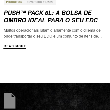
PRODUTOS
FEVEREIRO 11, 2026
PUSH™ PACK 6L: A BOLSA DE
OMBRO IDEAL PARA O SEU EDC
Muitos operacionais lutam diariamente com o dilema de
onde transportar o seu EDC e um conjunto de itens de
segunda necessidade que podem ser cruciais num
READ MORE
determinado momento. A 5.11 Tactical respondeu com a
PUSH Pack 6L, uma bolsa de ombro que se popularizou
pela construção durável e pela excelente organização. A
5.11 Tactical Push […]