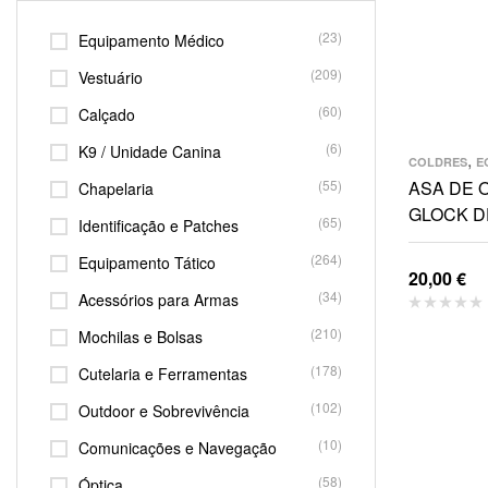
(23)
Equipamento Médico
(209)
Vestuário
(60)
Calçado
(6)
K9 / Unidade Canina
,
COLDRES
E
(55)
ASA DE 
Chapelaria
GLOCK D
(65)
Identificação e Patches
(264)
Equipamento Tático
20,00
€
(34)
Acessórios para Armas
(210)
Mochilas e Bolsas
(178)
Cutelaria e Ferramentas
(102)
Outdoor e Sobrevivência
(10)
Comunicações e Navegação
(58)
Óptica