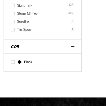
(27)
Sightmark
(209)
Sturm Mil-Tec
(7)
Surefire
(1)
Tru-Spec
COR
Black