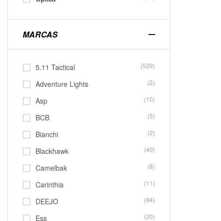
MARCAS
(529)
5.11 Tactical
(2)
Adventure Lights
(10)
Asp
(5)
BCB
(2)
Bianchi
(40)
Blackhawk
(8)
Camelbak
(11)
Carinthia
(94)
DEEJO
(20)
Ess