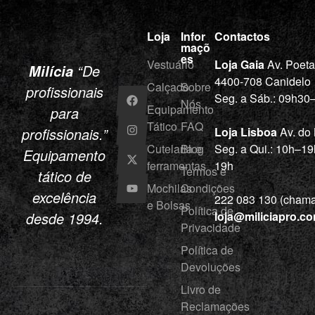
Loja
Infor
Contactos
maçõ
es
Vestuário
Loja Gaia
Av. Poet
“De
Milícia
4400-708 Canidelo
Calçado
Sobre
profissionais
Seg. a Sáb.: 09h3
Nós
Equipamento
para
Tático
FAQ
profissionais.”
Loja Lisboa
Av. do
Cutelaria e
Blog
Seg. a Qui.: 10h–19
Equipamento
ferramentas
19h
Termos e
tático de
Mochilas
Condições
excelência
222 083 130 (chamad
e Bolsas
Política de
desde 1994.
loja@miliciapro.c
Privacidade
Política de
Devoluções
Livro de
Reclamações