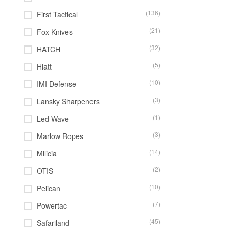
(136)
First Tactical
(21)
Fox Knives
(32)
HATCH
(5)
Hiatt
(10)
IMI Defense
(3)
Lansky Sharpeners
(1)
Led Wave
(3)
Marlow Ropes
(14)
Milicia
(2)
OTIS
(10)
Pelican
(7)
Powertac
(45)
Safariland