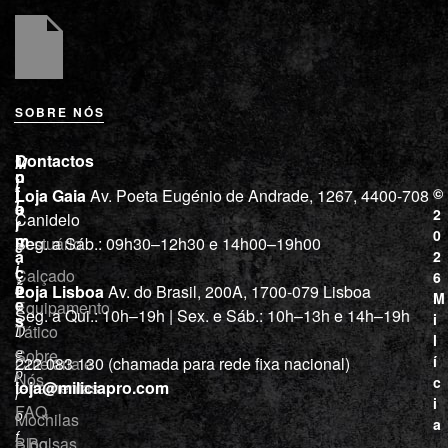
SOBRE NÓS
L
I
Contactos
M
o
n
i
j
f
©
Loja Gaia
Av. Poeta Eugénio de Andrade, 1267, 4400-708
l
a
o
2
Canidelo
r
í
0
m
Vestuário
Seg. a Sáb.: 09h30–12h30 e 14h00–19h00
c
a
2
i
ç
Calçado
6
õ
a
Loja Lisboa
Av. do Brasil, 200A, 1700-079 Lisboa
M
e
Equipamento
“
Seg. a Qui.: 10h–19h | Sex. e Sáb.: 10h–13h e 14h–19h
s
i
Tático
D
l
e
Sobre
í
Cutelaria e
222 083 130 (chamada para rede fixa nacional)
p
Nós
c
ferramentas
loja@miliciapro.com
r
i
FAQ
o
Mochilas
a
f
e Bolsas
Blog
,