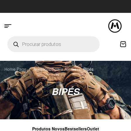
Home Page
/
Acessórios para Armas
/
Bipés
BIPÉS
Produtos Novos
Bestsellers
Outlet