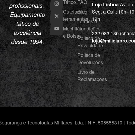
Tático
FAQ
profissionais.”
Loja Lisboa
Av. do
Cutelaria e
Blog
Seg. a Qui.: 10h–19
Equipamento
ferramentas
19h
Termos e
tático de
Mochilas
Condições
excelência
222 083 130 (chamad
e Bolsas
Política de
desde 1994.
loja@miliciapro.c
Privacidade
Política de
Devoluções
Livro de
Reclamações
Segurança e Tecnologias Militares, Lda. | NIF: 505555310 | Todo