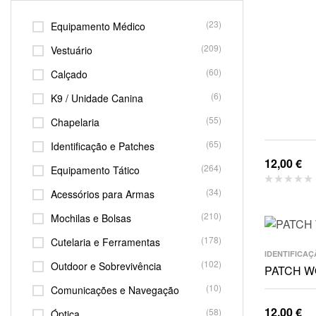
(23)
Equipamento Médico
(209)
Vestuário
(60)
Calçado
(6)
K9 / Unidade Canina
(55)
Chapelaria
(65)
Identificação e Patches
12,00
€
(264)
Equipamento Tático
(34)
Acessórios para Armas
(210)
Mochilas e Bolsas
(178)
Cutelaria e Ferramentas
IDENTIFICAÇ
(102)
Outdoor e Sobrevivência
PATCH W
(10)
Comunicações e Navegação
12,00
€
(58)
Óptica