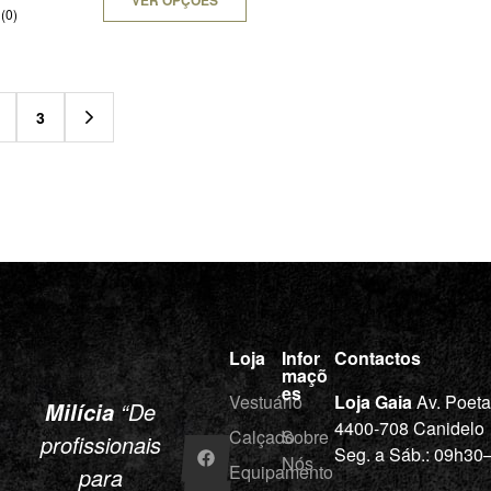
VER OPÇÕES
(0)
3
Loja
Infor
Contactos
maçõ
es
Vestuário
Loja Gaia
Av. Poet
“De
Milícia
4400-708 Canidelo
Calçado
Sobre
profissionais
Seg. a Sáb.: 09h3
Nós
Equipamento
para