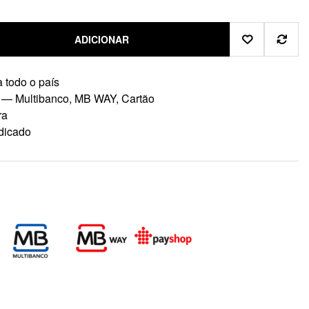
ADICIONAR
 todo o país
 — Multibanco, MB WAY, Cartão
ra
dicado