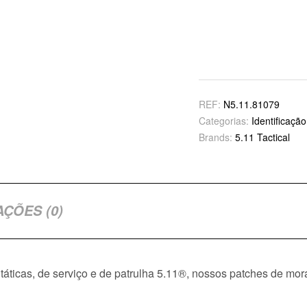
REF:
N5.11.81079
Categorias:
Identificaçã
Brands:
5.11 Tactical
AÇÕES (0)
táticas, de serviço e de patrulha 5.11®, nossos patches de mo