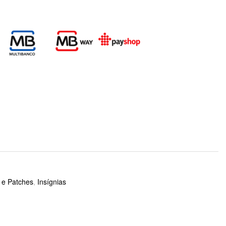
o e Patches
,
Insígnias