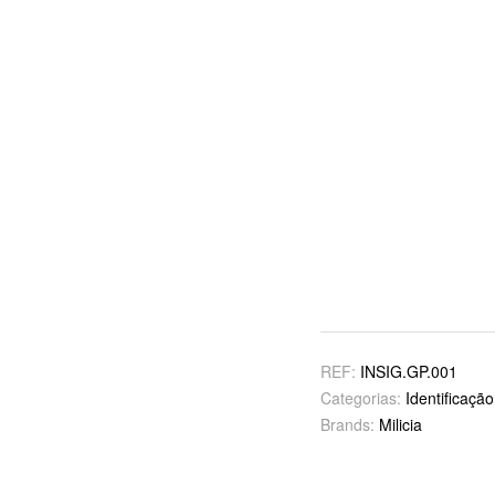
REF:
INSIG.GP.001
Categorias:
Identificaçã
Brands:
Milicia