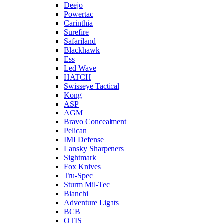
Deejo
Powertac
Carinthia
Surefire
Safariland
Blackhawk
Ess
Led Wave
HATCH
Swisseye Tactical
Kong
ASP
AGM
Bravo Concealment
Pelican
IMI Defense
Lansky Sharpeners
Sightmark
Fox Knives
Tru-Spec
Sturm Mil-Tec
Bianchi
Adventure Lights
BCB
OTIS