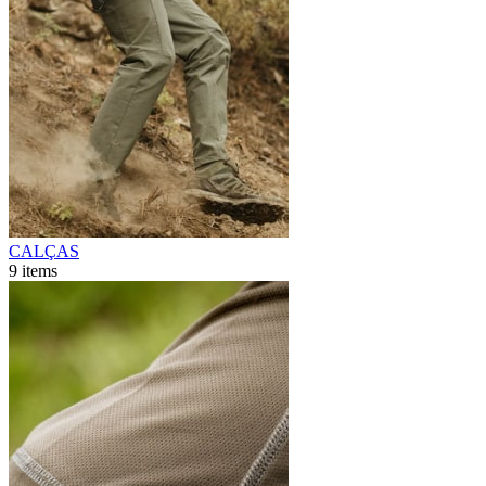
CALÇAS
9
items