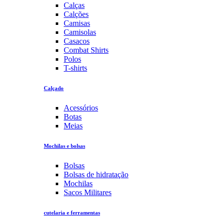
Calças
Calções
Camisas
Camisolas
Casacos
Combat Shirts
Polos
T-shirts
Calçado
Acessórios
Botas
Meias
Mochilas e bolsas
Bolsas
Bolsas de hidratação
Mochilas
Sacos Militares
cutelaria e ferramentas