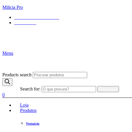
Milicia Pro
Contact
+084 123 - 456 88
Contact form
4.8
Menu
Products search
Search for:
Pesquisar
0
Loja
Produtos
Vestuário