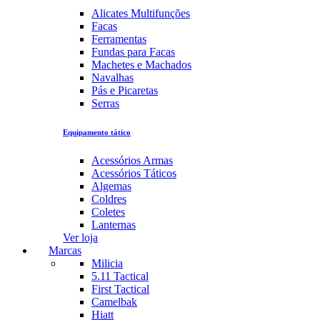
Alicates Multifunções
Facas
Ferramentas
Fundas para Facas
Machetes e Machados
Navalhas
Pás e Picaretas
Serras
Equipamento tático
Acessórios Armas
Acessórios Táticos
Algemas
Coldres
Coletes
Lanternas
Ver loja
Marcas
Milicia
5.11 Tactical
First Tactical
Camelbak
Hiatt