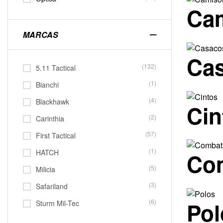
Ca
MARCAS
Ca
(132)
5.11 Tactical
(1)
Bianchi
(4)
Blackhawk
Ci
(2)
Carinthia
(57)
First Tactical
(1)
HATCH
Co
(5)
Milicia
(3)
Safariland
Po
(6)
Sturm Mil-Tec