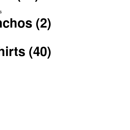
nchos
(2)
hirts
(40)