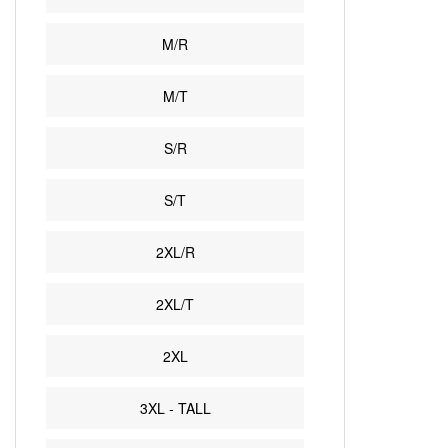
M/R
M/T
S/R
S/T
2XL/R
2XL/T
2XL
3XL - TALL