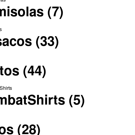
misolas
(7)
sacos
(33)
ntos
(44)
mbatShirts
(5)
los
(28)