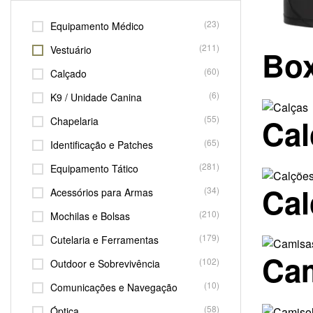
(23)
Equipamento Médico
(211)
Vestuário
Bo
(60)
Calçado
(6)
K9 / Unidade Canina
Ca
(55)
Chapelaria
(65)
Identificação e Patches
(281)
Equipamento Tático
Ca
(34)
Acessórios para Armas
(210)
Mochilas e Bolsas
(179)
Cutelaria e Ferramentas
Ca
(102)
Outdoor e Sobrevivência
(10)
Comunicações e Navegação
(58)
Óptica