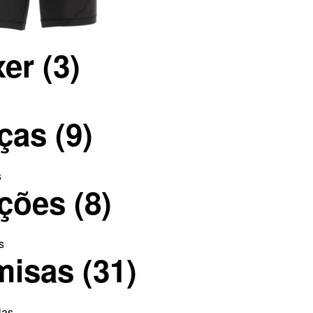
xer
(3)
lças
(9)
lções
(8)
misas
(31)