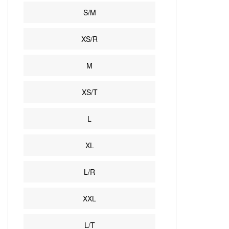
S/M
XS/R
M
XS/T
L
XL
L/R
XXL
L/T