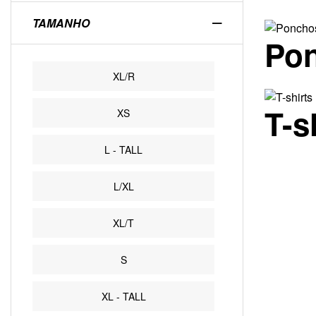
TAMANHO
Po
XL/R
T-s
XS
L - TALL
L/XL
XL/T
S
XL - TALL