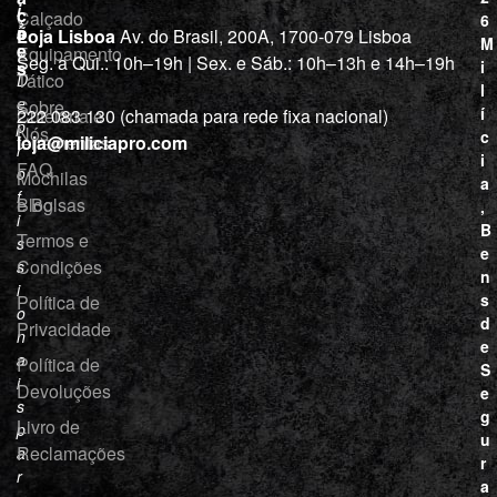
i
ç
Calçado
6
õ
a
Loja Lisboa
Av. do Brasil, 200A, 1700-079 Lisboa
M
e
Equipamento
“
Seg. a Qui.: 10h–19h | Sex. e Sáb.: 10h–13h e 14h–19h
s
i
Tático
D
l
e
Sobre
í
Cutelaria e
222 083 130 (chamada para rede fixa nacional)
p
Nós
c
ferramentas
loja@miliciapro.com
r
i
FAQ
o
Mochilas
a
f
e Bolsas
Blog
,
i
B
Termos e
s
e
Condições
s
n
i
s
Política de
o
d
Privacidade
n
e
a
Política de
S
i
Devoluções
e
s
g
Livro de
p
u
Reclamações
a
r
r
a