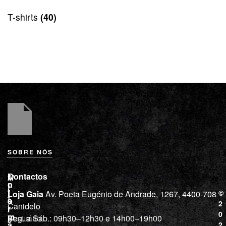
T-shirts
(40)
SOBRE NÓS
L
I
Contactos
M
o
n
i
j
f
©
Loja Gaia
Av. Poeta Eugénio de Andrade, 1267, 4400-708
l
a
o
2
Canidelo
r
í
0
m
Vestuário
Seg. a Sáb.: 09h30–12h30 e 14h00–19h00
c
a
2