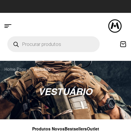
Home Page
/
Vestuário
VESTUÁRIO
Produtos Novos
Bestsellers
Outlet