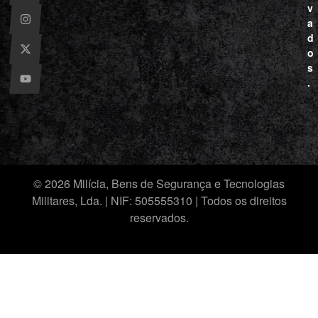
v
a
d
o
s
.
© 2026 Milícia, Bens de Segurança e Tecnologias
Militares, Lda. | NIF: 505555310 | Todos os direitos
reservados.