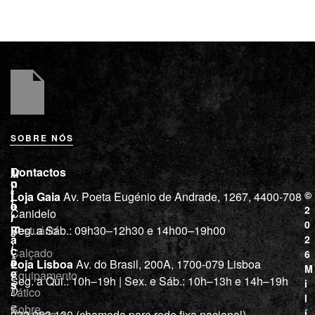
SOBRE NÓS
L
I
Contactos
M
o
n
i
j
f
©
Loja Gaia
Av. Poeta Eugénio de Andrade, 1267, 4400-708
l
a
o
2
Canidelo
r
í
0
m
Vestuário
Seg. a Sáb.: 09h30–12h30 e 14h00–19h00
c
a
2
i
ç
Calçado
6
õ
a
Loja Lisboa
Av. do Brasil, 200A, 1700-079 Lisboa
M
e
Equipamento
“
Seg. a Qui.: 10h–19h | Sex. e Sáb.: 10h–13h e 14h–19h
s
i
Tático
D
l
e
Sobre
í
Cutelaria e
222 083 130 (chamada para rede fixa nacional)