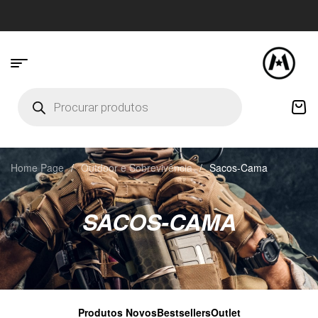
Home Page
/
Outdoor e Sobrevivência
/
Sacos-Cama
SACOS-CAMA
Produtos Novos
Bestsellers
Outlet