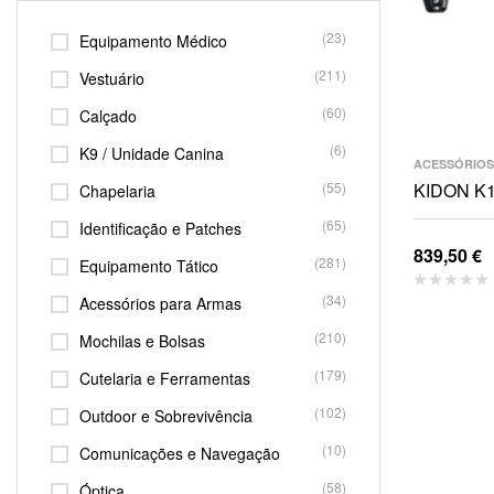
(23)
Equipamento Médico
(211)
Vestuário
(60)
Calçado
(6)
K9 / Unidade Canina
ACESSÓRIOS
(55)
KIDON K1
Chapelaria
(65)
Identificação e Patches
839,50
€
(281)
Equipamento Tático
(34)
Acessórios para Armas
(210)
Mochilas e Bolsas
(179)
Cutelaria e Ferramentas
(102)
Outdoor e Sobrevivência
(10)
Comunicações e Navegação
(58)
Óptica