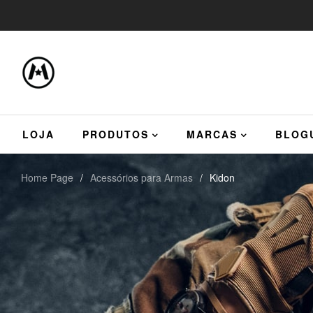
LOJA
PRODUTOS
MARCAS
BLOG
Home Page
/
Acessórios para Armas
/
Kidon