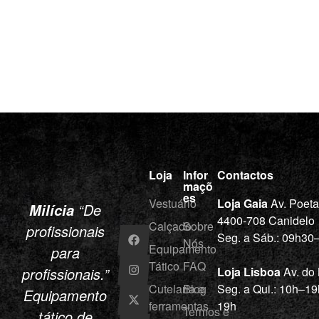
Loja
Infor
Contactos
maçõ
es
Vestuário
Loja Gaia
Av. Poet
“De
Milícia
4400-708 Canidelo
Calçado
Sobre
profissionais
Seg. a Sáb.: 09h3
Nós
Equipamento
para
Tático
FAQ
profissionais.”
Loja Lisboa
Av. do
Cutelaria e
Blog
Seg. a Qui.: 10h–19
Equipamento
ferramentas
19h
Termos e
tático de