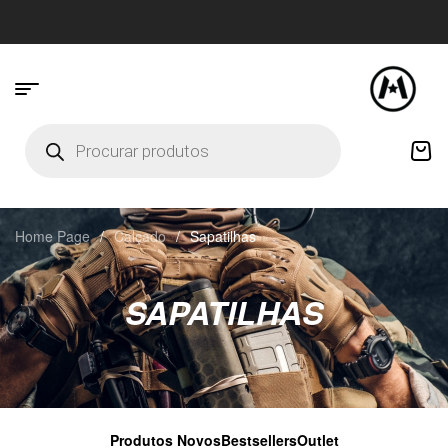
Home Page
/
Calçado
/
Sapatilhas
SAPATILHAS
Produtos Novos
Bestsellers
Outlet