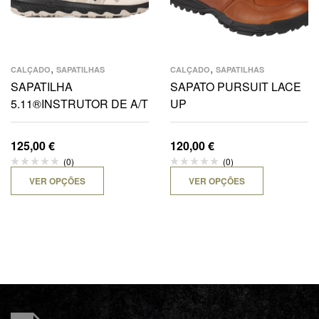
,
,
CALÇADO
SAPATILHAS
CALÇADO
SAPATILHAS
SAPATILHA
SAPATO PURSUIT LACE
5.11®INSTRUTOR DE A/T
UP
125,00
€
120,00
€
(0)
(0)
VER OPÇÕES
VER OPÇÕES