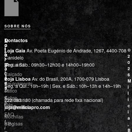
SOBRE NÓS
L
I
Contactos
M
o
n
i
j
f
©
Loja Gaia
Av. Poeta Eugénio de Andrade, 1267, 4400-708
l
a
o
2
Canidelo
r
í
0
m
Vestuário
Seg. a Sáb.: 09h30–12h30 e 14h00–19h00
c
a
2
i
ç
Calçado
6
õ
a
Loja Lisboa
Av. do Brasil, 200A, 1700-079 Lisboa
M
e
Equipamento
“
Seg. a Qui.: 10h–19h | Sex. e Sáb.: 10h–13h e 14h–19h
s
i
Tático
D
l
e
Sobre
í
Cutelaria e
222 083 130 (chamada para rede fixa nacional)
p
Nós
c
ferramentas
loja@miliciapro.com
r
i
FAQ
o
Mochilas
a
f
e Bolsas
Blog
,
i
B