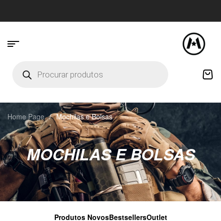
Home Page
/
Mochilas e Bolsas
MOCHILAS E BOLSAS
Produtos Novos
Bestsellers
Outlet