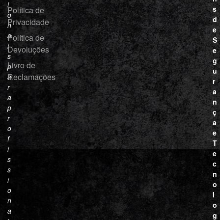
i
s
Política de
o
d
Privacidade
n
e
a
Política de
S
i
Devoluções
e
s
g
Livro de
p
u
Reclamações
a
r
r
a
a
n
p
ç
r
a
o
e
f
T
i
e
s
c
s
n
i
o
o
l
n
o
a
g