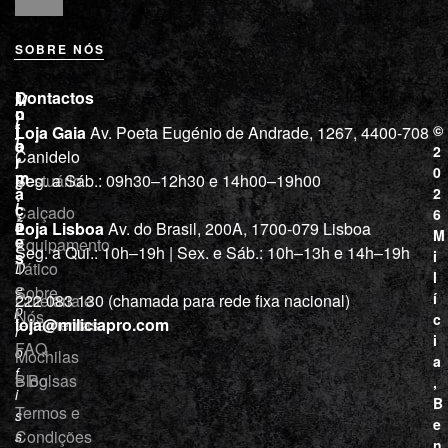
SOBRE NÓS
L
I
Contactos
M
o
n
i
j
f
©
Loja Gaia
Av. Poeta Eugénio de Andrade, 1267, 4400-708
l
a
o
2
Canidelo
r
í
0
m
Vestuário
Seg. a Sáb.: 09h30–12h30 e 14h00–19h00
c
a
2
i
ç
Calçado
6
õ
a
Loja Lisboa
Av. do Brasil, 200A, 1700-079 Lisboa
M
e
Equipamento
“
Seg. a Qui.: 10h–19h | Sex. e Sáb.: 10h–13h e 14h–19h
s
i
Tático
D
l
e
Sobre
í
Cutelaria e
222 083 130 (chamada para rede fixa nacional)
p
Nós
c
ferramentas
loja@miliciapro.com
r
i
FAQ
o
Mochilas
a
f
e Bolsas
Blog
,
i
B
Termos e
s
e
Condições
s
n