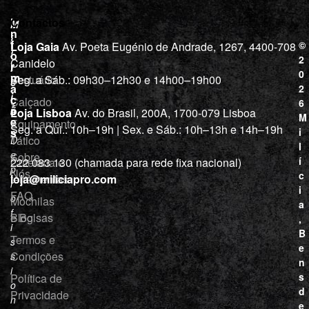
L
I
Contactos
M
o
n
i
j
f
©
Loja Gaia
Av. Poeta Eugénio de Andrade, 1267, 4400-708
l
a
o
2
Canidelo
r
í
0
m
Vestuário
Seg. a Sáb.: 09h30–12h30 e 14h00–19h00
c
a
2
i
ç
Calçado
6
õ
a
Loja Lisboa
Av. do Brasil, 200A, 1700-079 Lisboa
M
e
Equipamento
“
Seg. a Qui.: 10h–19h | Sex. e Sáb.: 10h–13h e 14h–19h
s
i
Tático
D
l
e
Sobre
í
Cutelaria e
222 083 130 (chamada para rede fixa nacional)
p
Nós
c
ferramentas
loja@miliciapro.com
r
i
FAQ
o
Mochilas
a
f
e Bolsas
Blog
,
i
B
Termos e
s
e
Condições
s
n
i
s
Política de
o
d
Privacidade
n
e