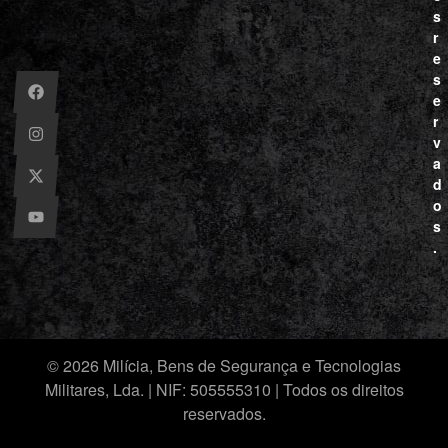
s
r
e
s
e
r
v
a
d
o
s
.
© 2026 Milícia, Bens de Segurança e Tecnologias
Militares, Lda. | NIF: 505555310 | Todos os direitos
reservados.