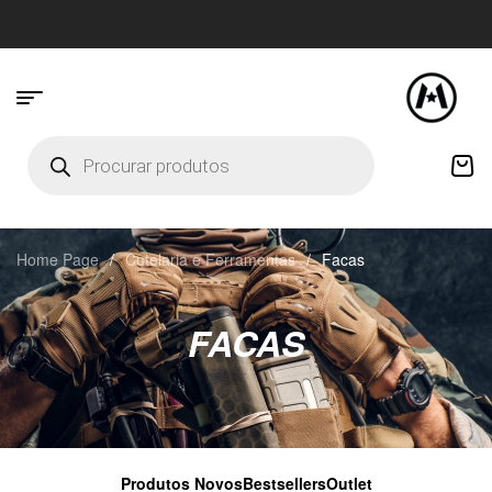
Home Page
/
Cutelaria e Ferramentas
/
Facas
FACAS
Produtos Novos
Bestsellers
Outlet