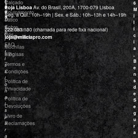
i
ç
Calçado
6
õ
a
Loja Lisboa
Av. do Brasil, 200A, 1700-079 Lisboa
M
e
Equipamento
“
Seg. a Qui.: 10h–19h | Sex. e Sáb.: 10h–13h e 14h–19h
s
i
Tático
D
l
e
Sobre
í
Cutelaria e
222 083 130 (chamada para rede fixa nacional)
p
Nós
c
ferramentas
loja@miliciapro.com
r
i
FAQ
o
Mochilas
a
f
e Bolsas
Blog
,
i
B
Termos e
s
e
Condições
s
n
i
s
Política de
o
d
Privacidade
n
e
a
Política de
S
i
Devoluções
e
s
g
Livro de
p
u
Reclamações
a
r
r
a
a