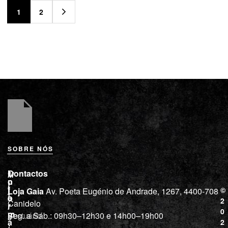
1
2
SOBRE NÓS
L
I
Contactos
M
o
n
i
j
f
©
Loja Gaia
Av. Poeta Eugénio de Andrade, 1267, 4400-708
l
a
o
2
Canidelo
r
í
0
m
Vestuário
Seg. a Sáb.: 09h30–12h30 e 14h00–19h00
c
a
2