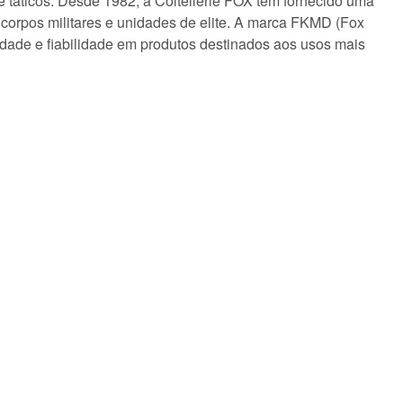
e táticos. Desde 1982, a Coltellerie FOX tem fornecido uma
, corpos militares e unidades de elite. A marca FKMD (Fox
alidade e fiabilidade em produtos destinados aos usos mais