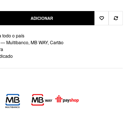
ADICIONAR
 todo o país
 — Multibanco, MB WAY, Cartão
ra
dicado