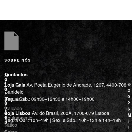
SOBRE NÓS
L
I
Contactos
M
o
n
i
j
f
©
Loja Gaia
Av. Poeta Eugénio de Andrade, 1267, 4400-708
l
a
o
2
Canidelo
r
í
0
m
Vestuário
Seg. a Sáb.: 09h30–12h30 e 14h00–19h00
c
a
2
i
ç
Calçado
6
õ
a
Loja Lisboa
Av. do Brasil, 200A, 1700-079 Lisboa
M
e
Equipamento
“
Seg. a Qui.: 10h–19h | Sex. e Sáb.: 10h–13h e 14h–19h
s
i
Tático
D
l
e
Sobre