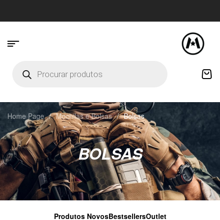
Home Page
/
Mochilas e Bolsas
/
Bolsas
BOLSAS
Produtos Novos
Bestsellers
Outlet