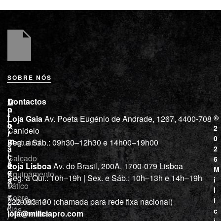
SOBRE NÓS
L
I
Contactos
M
o
n
i
j
f
©
Loja Gaia
Av. Poeta Eugénio de Andrade, 1267, 4400-708
l
a
o
2
Canidelo
r
í
0
m
Vestuário
Seg. a Sáb.: 09h30–12h30 e 14h00–19h00
c
a
2
i
ç
Calçado
6
õ
a
Loja Lisboa
Av. do Brasil, 200A, 1700-079 Lisboa
M
e
Equipamento
“
Seg. a Qui.: 10h–19h | Sex. e Sáb.: 10h–13h e 14h–19h
s
i
Tático
D
l
e
Sobre
í
Cutelaria e
222 083 130 (chamada para rede fixa nacional)
p
Nós
c
ferramentas
loja@miliciapro.com
r