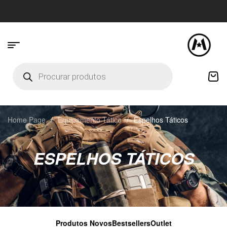
Home Page
/
Equipamento Tático
/
Espelhos Táticos
ESPELHOS TÁTICOS
Produtos Novos
Bestsellers
Outlet