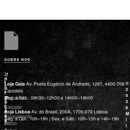
SOBRE NÓS
L
I
Contactos
M
o
n
i
j
f
©
Loja Gaia
Av. Poeta Eugénio de Andrade, 1267, 4400-708
l
a
o
2
Canidelo
r
í
0
m
Vestuário
Seg. a Sáb.: 09h30–12h30 e 14h00–19h00
c
a
2
i
ç
Calçado
6
õ
a
Loja Lisboa
Av. do Brasil, 200A, 1700-079 Lisboa
M
e
Equipamento
“
Seg. a Qui.: 10h–19h | Sex. e Sáb.: 10h–13h e 14h–19h
s
i
Tático
D
l
e