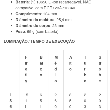
Bateria
: (1) 18650 Li-ion recarregável. NÃO
compatível com RCR123A716340
Comprimento
: 124 mm
Diâmetro da moldura
: 25,4 mm
Diâmetro do corpo
: 23 mm
Peso
: 65 g (sem bateria)
LUMINAÇÃO / TEMPO DE EXECUÇÃO
F
B
M
A
T
S
ir
ai
é
lt
u
tr
e
x
d
o
r
o
fl
o
i
b
b
y
o
o
e
1
.5
6
2
8
2
2
8
1
5
6
5
0
0
6
l
l
0
0
3
3