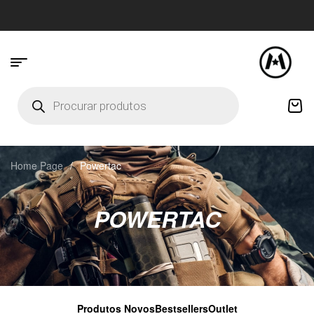
Home Page
/
Powertac
POWERTAC
Produtos Novos
Bestsellers
Outlet