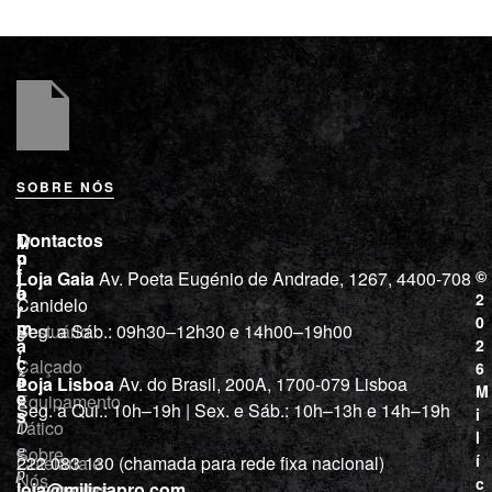
SOBRE NÓS
L
I
Contactos
M
o
n
i
j
f
©
Loja Gaia
Av. Poeta Eugénio de Andrade, 1267, 4400-708
l
a
o
2
Canidelo
r
í
0
m
Vestuário
Seg. a Sáb.: 09h30–12h30 e 14h00–19h00
c
a
2
i
ç
Calçado
6
õ
a
Loja Lisboa
Av. do Brasil, 200A, 1700-079 Lisboa
M
e
Equipamento
“
Seg. a Qui.: 10h–19h | Sex. e Sáb.: 10h–13h e 14h–19h
s
i
Tático
D
l
e
Sobre
í
Cutelaria e
222 083 130 (chamada para rede fixa nacional)
p
Nós
c
ferramentas
loja@miliciapro.com