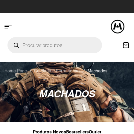
Home Page
/
Cutelaria e Ferramentas
/
Machados
MACHADOS
Produtos Novos
Bestsellers
Outlet