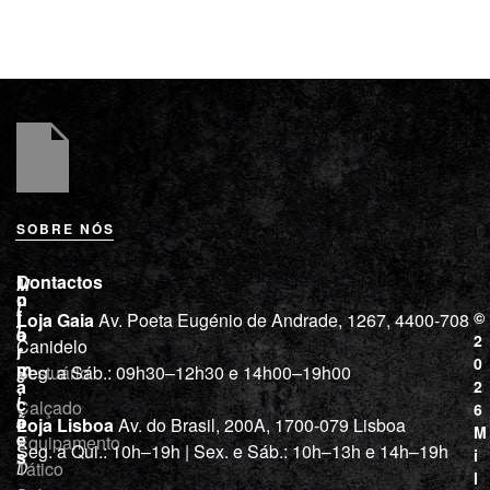
SOBRE NÓS
L
I
Contactos
M
o
n
i
j
f
©
Loja Gaia
Av. Poeta Eugénio de Andrade, 1267, 4400-708
l
a
o
2
Canidelo
r
í
0
m
Vestuário
Seg. a Sáb.: 09h30–12h30 e 14h00–19h00
c
a
2
i
ç
Calçado
6
õ
a
Loja Lisboa
Av. do Brasil, 200A, 1700-079 Lisboa
M
e
Equipamento
“
Seg. a Qui.: 10h–19h | Sex. e Sáb.: 10h–13h e 14h–19h
s
i
Tático
D
l