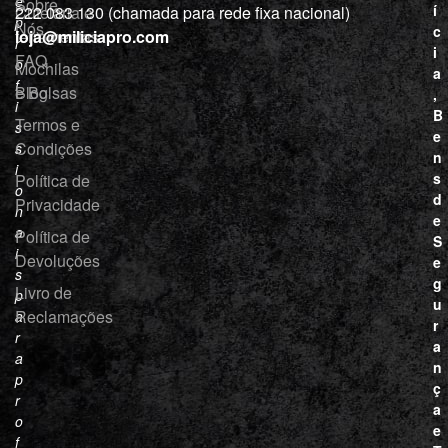
e
Sobre
í
Cutelaria e
222 083 130 (chamada para rede fixa nacional)
p
Nós
c
ferramentas
loja@miliciapro.com
r
i
FAQ
o
Mochilas
a
f
e Bolsas
Blog
,
i
B
Termos e
s
e
Condições
s
n
i
s
Política de
o
d
Privacidade
n
e
a
Política de
S
i
Devoluções
e
s
g
Livro de
p
u
Reclamações
a
r
r
a
a
n
p
ç
r
a
o
e
f