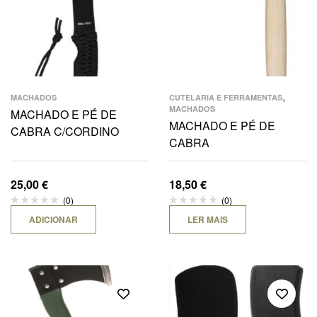
,
MACHADOS
CUTELARIA E FERRAMENTAS
MACHADOS
MACHADO E PÉ DE
MACHADO E PÉ DE
CABRA C/CORDINO
CABRA
25,00
€
18,50
€
(0)
(0)
ADICIONAR
LER MAIS