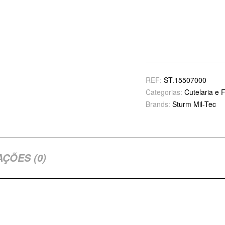
REF:
ST.15507000
Categorias:
Cutelaria e 
Brands:
Sturm Mil-Tec
AÇÕES (0)