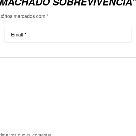
 “MACHADO SOBREVIVÊNCIA
tórios marcados com
*
xima vez que eu comentar.