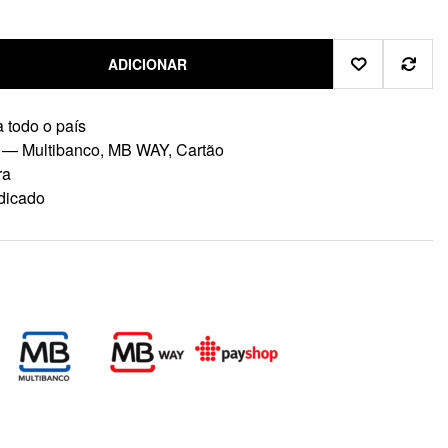
ADICIONAR
 todo o país
 — Multibanco, MB WAY, Cartão
ra
dicado