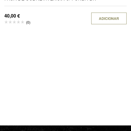
40,00
€
ADICIONAR
(0)