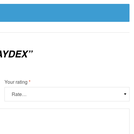
AYDEX”
Your rating
*