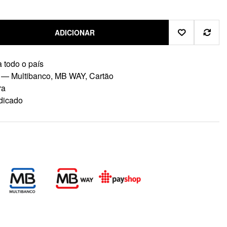
ADICIONAR
 todo o país
 — Multibanco, MB WAY, Cartão
ra
dicado