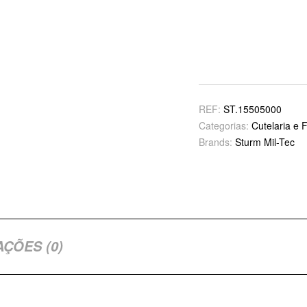
REF:
ST.15505000
Categorias:
Cutelaria e 
Brands:
Sturm Mil-Tec
AÇÕES (0)