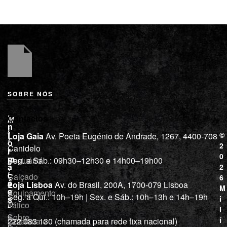
SOBRE NÓS
L
I
Contactos
M
o
n
i
j
f
©
Loja Gaia
Av. Poeta Eugénio de Andrade, 1267, 4400-708
l
a
o
2
Canidelo
r
í
0
m
Vestuário
Seg. a Sáb.: 09h30–12h30 e 14h00–19h00
c
a
2
i
ç
Calçado
6
õ
a
Loja Lisboa
Av. do Brasil, 200A, 1700-079 Lisboa
M
e
Equipamento
“
Seg. a Qui.: 10h–19h | Sex. e Sáb.: 10h–13h e 14h–19h
s
i
Tático
D
l
e
Sobre
í
Cutelaria e
222 083 130 (chamada para rede fixa nacional)
p