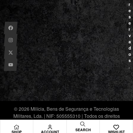
r
e
s
e
r
v
a
d
o
s
.
© 2026 Milícia, Bens de Segurança e Tecnologias
Militares, Lda. | NIF: 505555310 | Todos os direitos
reservados.
SEARCH
SHOP
ACCOUNT
WISHLIST