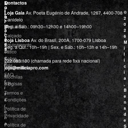
L
I
Contactos
M
o
n
i
j
f
©
Loja Gaia
Av. Poeta Eugénio de Andrade, 1267, 4400-708
l
a
o
2
Canidelo
r
í
0
m
Vestuário
Seg. a Sáb.: 09h30–12h30 e 14h00–19h00
c
a
2
i
ç
Calçado
6
õ
a
Loja Lisboa
Av. do Brasil, 200A, 1700-079 Lisboa
M
e
Equipamento
“
Seg. a Qui.: 10h–19h | Sex. e Sáb.: 10h–13h e 14h–19h
s
i
Tático
D
l
e
Sobre
í
Cutelaria e
222 083 130 (chamada para rede fixa nacional)
p
Nós
c
ferramentas
loja@miliciapro.com
r
i
FAQ
o
Mochilas
a
f
e Bolsas
Blog
,
i
B
Termos e
s
e
Condições
s
n
i
s
Política de
o
d
Privacidade
n
e
a
Política de
S