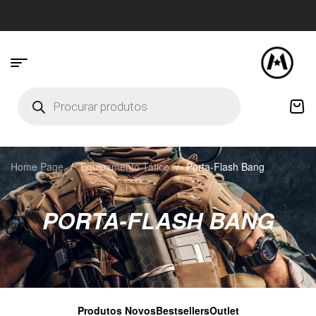
Home Page
/
Equipamento Tático
/
Porta-Flash Bang
PORTA-FLASH BANG
Produtos Novos
Bestsellers
Outlet