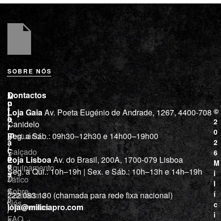
SOBRE NÓS
L
I
Contactos
M
o
n
i
j
f
©
Loja Gaia
Av. Poeta Eugénio de Andrade, 1267, 4400-708
l
a
o
2
Canidelo
r
í
0
m
Vestuário
Seg. a Sáb.: 09h30–12h30 e 14h00–19h00
c
a
2
i
ç
Calçado
6
õ
a
Loja Lisboa
Av. do Brasil, 200A, 1700-079 Lisboa
M
e
Equipamento
“
Seg. a Qui.: 10h–19h | Sex. e Sáb.: 10h–13h e 14h–19h
s
i
Tático
D
l
e
Sobre
í
Cutelaria e
222 083 130 (chamada para rede fixa nacional)
p
Nós
c
ferramentas
loja@miliciapro.com
r
i
FAQ
o