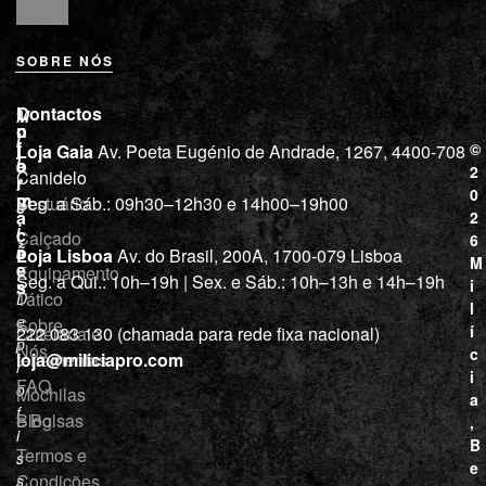
SOBRE NÓS
L
I
Contactos
M
o
n
i
j
f
©
Loja Gaia
Av. Poeta Eugénio de Andrade, 1267, 4400-708
l
a
o
2
Canidelo
r
í
0
m
Vestuário
Seg. a Sáb.: 09h30–12h30 e 14h00–19h00
c
a
2
i
ç
Calçado
6
õ
a
Loja Lisboa
Av. do Brasil, 200A, 1700-079 Lisboa
M
e
Equipamento
“
Seg. a Qui.: 10h–19h | Sex. e Sáb.: 10h–13h e 14h–19h
s
i
Tático
D
l
e
Sobre
í
Cutelaria e
222 083 130 (chamada para rede fixa nacional)
p
Nós
c
ferramentas
loja@miliciapro.com
r
i
FAQ
o
Mochilas
a
f
e Bolsas
Blog
,
i
B
Termos e
s
e
Condições
s