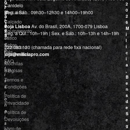
l
a
o
2
Canidelo
r
í
0
m
Vestuário
Seg. a Sáb.: 09h30–12h30 e 14h00–19h00
c
a
2
i
ç
Calçado
6
õ
a
Loja Lisboa
Av. do Brasil, 200A, 1700-079 Lisboa
M
e
Equipamento
“
Seg. a Qui.: 10h–19h | Sex. e Sáb.: 10h–13h e 14h–19h
s
i
Tático
D
l
e
Sobre
í
Cutelaria e
222 083 130 (chamada para rede fixa nacional)
p
Nós
c
ferramentas
loja@miliciapro.com
r
i
FAQ
o
Mochilas
a
f
e Bolsas
Blog
,
i
B
Termos e
s
e
Condições
s
n
i
s
Política de
o
d
Privacidade
n
e
a
Política de
S
i
Devoluções
e
s
g
Livro de
p