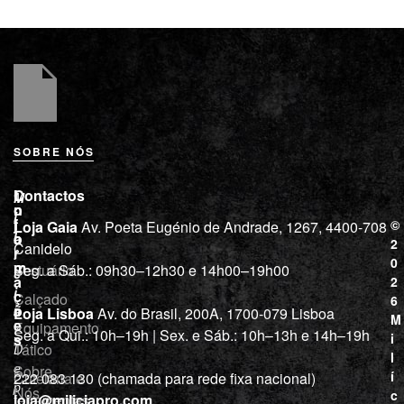
SOBRE NÓS
L
I
Contactos
M
o
n
i
j
f
©
Loja Gaia
Av. Poeta Eugénio de Andrade, 1267, 4400-708
l
a
o
2
Canidelo
r
í
0
m
Vestuário
Seg. a Sáb.: 09h30–12h30 e 14h00–19h00
c
a
2
i
ç
Calçado
6
õ
a
Loja Lisboa
Av. do Brasil, 200A, 1700-079 Lisboa
M
e
Equipamento
“
Seg. a Qui.: 10h–19h | Sex. e Sáb.: 10h–13h e 14h–19h
s
i
Tático
D
l
e
Sobre
í
Cutelaria e
222 083 130 (chamada para rede fixa nacional)
p
Nós
c
ferramentas
loja@miliciapro.com