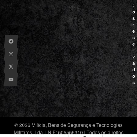
t
o
s
r
e
s
e
r
v
a
d
o
s
.
© 2026 Milícia, Bens de Segurança e Tecnologias
Militares, Lda. | NIF: 505555310 | Todos os direitos