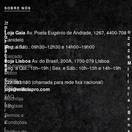
SOBRE NÓS
L
I
Contactos
M
o
n
i
j
f
©
Loja Gaia
Av. Poeta Eugénio de Andrade, 1267, 4400-708
l
a
o
2
Canidelo
r
í
0
m
Vestuário
Seg. a Sáb.: 09h30–12h30 e 14h00–19h00
c
a
2
i
ç
Calçado
6
õ
a
Loja Lisboa
Av. do Brasil, 200A, 1700-079 Lisboa
M
e
Equipamento
“
Seg. a Qui.: 10h–19h | Sex. e Sáb.: 10h–13h e 14h–19h
s
i
Tático
D
l
e
Sobre
í
Cutelaria e
222 083 130 (chamada para rede fixa nacional)
p
Nós
c
ferramentas
loja@miliciapro.com
r
i
FAQ
o
Mochilas
a
f
e Bolsas
Blog
,
i
B
Termos e
s
e
Condições
s
n
i
s
Política de