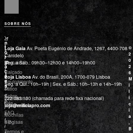
SOBRE NÓS
L
I
Contactos
M
o
n
i
j
f
©
Loja Gaia
Av. Poeta Eugénio de Andrade, 1267, 4400-708
l
a
o
2
Canidelo
r
í
0
m
Vestuário
Seg. a Sáb.: 09h30–12h30 e 14h00–19h00
c
a
2
i
ç
Calçado
6
õ
a
Loja Lisboa
Av. do Brasil, 200A, 1700-079 Lisboa
M
e
Equipamento
“
Seg. a Qui.: 10h–19h | Sex. e Sáb.: 10h–13h e 14h–19h
s
i
Tático
D
l
e
Sobre
í
Cutelaria e
222 083 130 (chamada para rede fixa nacional)
p
Nós
c
ferramentas
loja@miliciapro.com
r
i
FAQ
o
Mochilas
a
f
e Bolsas
Blog
,
i
B
Termos e
s