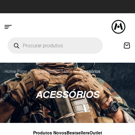
Home Page
/
Equipamento Tático
/
Acessórios
ACESSÓRIOS
Produtos Novos
Bestsellers
Outlet