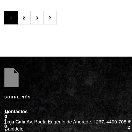
1
2
3
SOBRE NÓS
L
I
Contactos
M
o
n
i
j
f
©
Loja Gaia
Av. Poeta Eugénio de Andrade, 1267, 4400-708
l
a
o
2
Canidelo
r
í