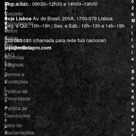
0
m
Vestuário
Seg. a Sáb.: 09h30–12h30 e 14h00–19h00
c
a
2
i
ç
Calçado
6
õ
a
Loja Lisboa
Av. do Brasil, 200A, 1700-079 Lisboa
M
e
Equipamento
“
Seg. a Qui.: 10h–19h | Sex. e Sáb.: 10h–13h e 14h–19h
s
i
Tático
D
l
e
Sobre
í
Cutelaria e
222 083 130 (chamada para rede fixa nacional)
p
Nós
c
ferramentas
loja@miliciapro.com
r
i
FAQ
o
Mochilas
a
f
e Bolsas
Blog
,
i
B
Termos e
s
e
Condições
s
n
i
s
Política de
o
d
Privacidade
n
e
a
Política de
S
i
Devoluções
e
s
g
Livro de
p
u
Reclamações
a
r