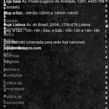
j
f
©
Loja Gaia
Av. Poeta Eugénio de Andrade, 1267, 4400-708
l
a
o
2
Canidelo
r
í
0
m
Vestuário
Seg. a Sáb.: 09h30–12h30 e 14h00–19h00
c
a
2
i
ç
Calçado
6
õ
a
Loja Lisboa
Av. do Brasil, 200A, 1700-079 Lisboa
M
e
Equipamento
“
Seg. a Qui.: 10h–19h | Sex. e Sáb.: 10h–13h e 14h–19h
s
i
Tático
D
l
e
Sobre
í
Cutelaria e
222 083 130 (chamada para rede fixa nacional)
p
Nós
c
ferramentas
loja@miliciapro.com
r
i
FAQ
o
Mochilas
a
f
e Bolsas
Blog
,
i
B
Termos e
s
e
Condições
s
n
i
s
Política de
o
d
Privacidade
n
e
a
Política de
S
i
Devoluções
e
s
g