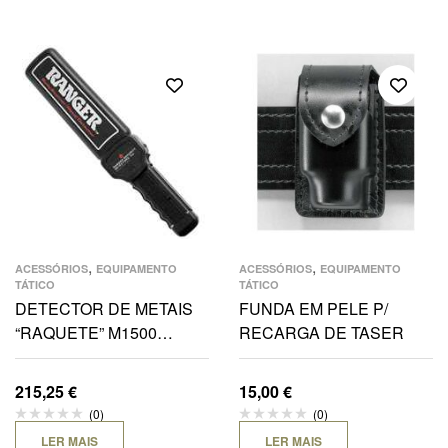
,
,
ACESSÓRIOS
EQUIPAMENTO
ACESSÓRIOS
EQUIPAMENTO
TÁTICO
TÁTICO
DETECTOR DE METAIS
FUNDA EM PELE P/
“RAQUETE” M1500
RECARGA DE TASER
RANGER
215,25
€
15,00
€
(0)
(0)
LER MAIS
LER MAIS