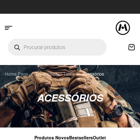
Home Page
/
Equipamento Tático
/
Acessórios
ACESSÓRIOS
Produtos Novos
Bestsellers
Outlet