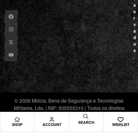
s
e
r
v
a
d
o
s
.
© 2026 Milícia, Bens de Segurança e Tecnologias
Militares, Lda. | NIF: 505555310 | Todos os direitos
reservados.
SEARCH
SHOP
ACCOUNT
WISHLIST