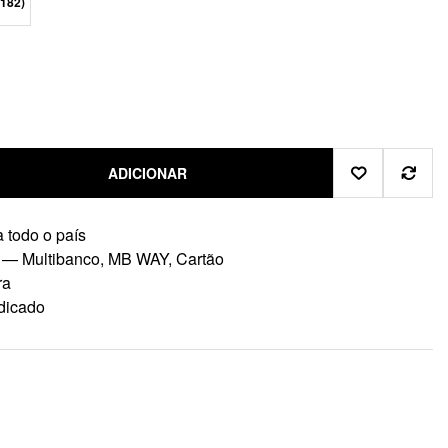
182)
ADICIONAR
 todo o país
 — Multibanco, MB WAY, Cartão
ra
dicado