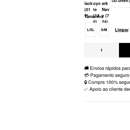
OD Green (
Tamanho
Limpar
L/XL
S/M
🚚 Envios rápidos para
💳 Pagamento seguro
🔒 Compra 100% segu
✅ Apoio ao cliente de