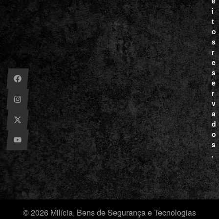
e
i
t
o
s
r
e
s
e
r
v
a
d
o
s
.
© 2026 Milícia, Bens de Segurança e Tecnologias