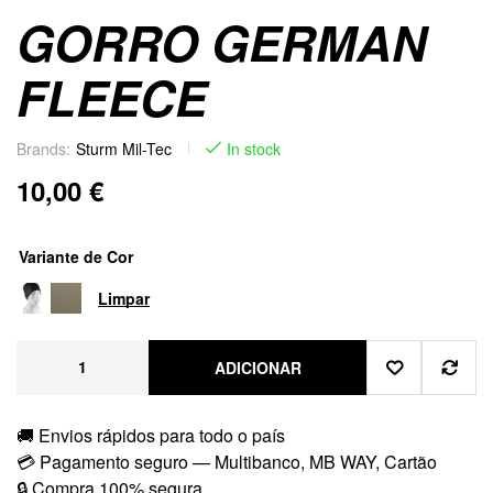
GORRO GERMAN
FLEECE
Brands:
Sturm Mil-Tec
In stock
10,00
€
Variante de Cor
Limpar
ADICIONAR
🚚 Envios rápidos para todo o país
💳 Pagamento seguro — Multibanco, MB WAY, Cartão
🔒 Compra 100% segura