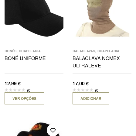
,
,
BONÉS
CHAPELARIA
BALACLAVAS
CHAPELARIA
BONÉ UNIFORME
BALACLAVA NOMEX
ULTRALEVE
12,99
€
17,00
€
(0)
(0)
VER OPÇÕES
ADICIONAR