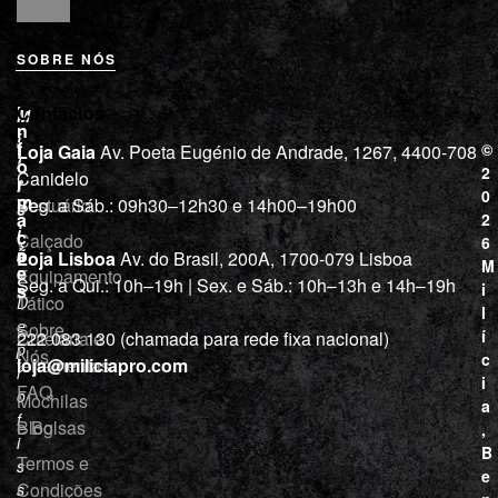
SOBRE NÓS
L
I
Contactos
M
o
n
i
j
f
©
Loja Gaia
Av. Poeta Eugénio de Andrade, 1267, 4400-708
l
a
o
2
Canidelo
r
í
0
m
Vestuário
Seg. a Sáb.: 09h30–12h30 e 14h00–19h00
c
a
2
i
ç
Calçado
6
õ
a
Loja Lisboa
Av. do Brasil, 200A, 1700-079 Lisboa
M
e
Equipamento
“
Seg. a Qui.: 10h–19h | Sex. e Sáb.: 10h–13h e 14h–19h
s
i
Tático
D
l
e
Sobre
í
Cutelaria e
222 083 130 (chamada para rede fixa nacional)
p
Nós
c
ferramentas
loja@miliciapro.com
r
i
FAQ
o
Mochilas
a
f
e Bolsas
Blog
,
i
B
Termos e
s
e
Condições
s