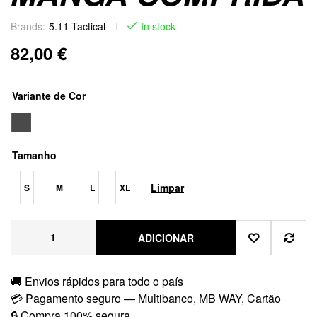
Brands:
5.11 Tactical
In stock
82,00
€
Variante de Cor
Tamanho
Limpar
S
M
L
XL
ADICIONAR
🚚 Envios rápidos para todo o país
💳 Pagamento seguro — Multibanco, MB WAY, Cartão
🔒 Compra 100% segura