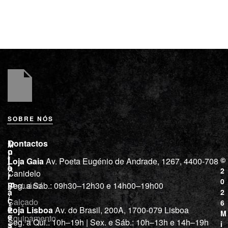
SOBRE NÓS
L
I
Contactos
M
o
n
i
j
f
©
Loja Gaia
Av. Poeta Eugénio de Andrade, 1267, 4400-708
l
a
o
2
Canidelo
r
í
0
m
Vestuário
Seg. a Sáb.: 09h30–12h30 e 14h00–19h00
c
a
2
i
ç
Calçado
6
õ
a
Loja Lisboa
Av. do Brasil, 200A, 1700-079 Lisboa
M
e
Equipamento
“
Seg. a Qui.: 10h–19h | Sex. e Sáb.: 10h–13h e 14h–19h
s
i